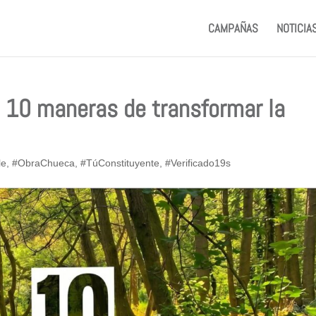
CAMPAÑAS
NOTICIA
: 10 maneras de transformar la
le
,
#ObraChueca
,
#TúConstituyente
,
#Verificado19s