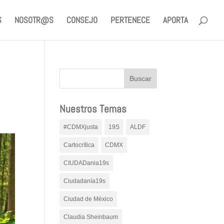
S
NOSOTR@S
CONSEJO
PERTENECE
APORTA
Nuestros Temas
#CDMXjusta
19S
ALDF
Cartocrítica
CDMX
CIUDADania19s
Ciudadanía19s
Ciudad de México
Claudia Sheinbaum