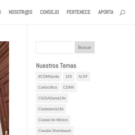
S
NOSOTR@S
CONSEJO
PERTENECE
APORTA
Nuestros Temas
#CDMXjusta
19S
ALDF
Cartocrítica
CDMX
CIUDADania19s
Ciudadanía19s
Ciudad de México
Claudia Sheinbaum