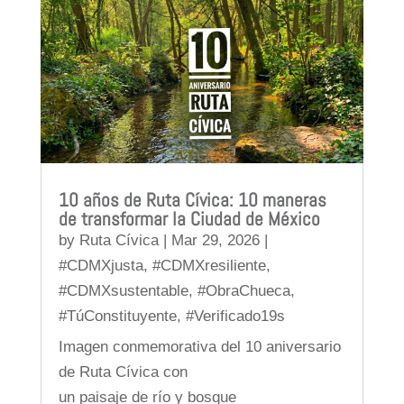
10 años de Ruta Cívica: 10 maneras
de transformar la Ciudad de México
by
Ruta Cívica
|
Mar 29, 2026
|
#CDMXjusta
,
#CDMXresiliente
,
#CDMXsustentable
,
#ObraChueca
,
#TúConstituyente
,
#Verificado19s
Imagen conmemorativa del 10 aniversario
de Ruta Cívica con
un paisaje de río y bosque