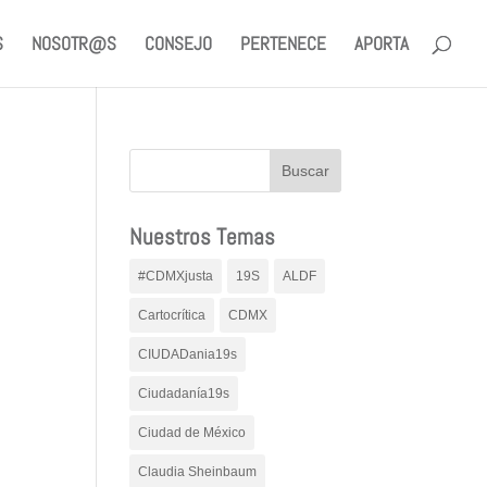
S
NOSOTR@S
CONSEJO
PERTENECE
APORTA
Nuestros Temas
#CDMXjusta
19S
ALDF
Cartocrítica
CDMX
CIUDADania19s
Ciudadanía19s
Ciudad de México
Claudia Sheinbaum