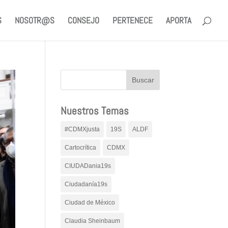
S
NOSOTR@S
CONSEJO
PERTENECE
APORTA
Nuestros Temas
#CDMXjusta
19S
ALDF
Cartocrítica
CDMX
CIUDADania19s
Ciudadanía19s
Ciudad de México
Claudia Sheinbaum