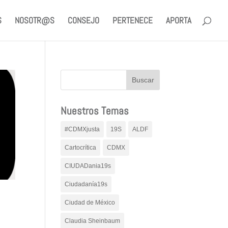
S
NOSOTR@S
CONSEJO
PERTENECE
APORTA
Nuestros Temas
#CDMXjusta
19S
ALDF
Cartocrítica
CDMX
CIUDADania19s
Ciudadanía19s
Ciudad de México
Claudia Sheinbaum