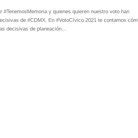
gar #TenemosMemoria y quienes quieren nuestro voto han
 decisivas de #CDMX. En #VotoCívico 2021 te contamos có
vas decisivas de planeación...