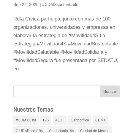
Sep 22, 2020
|
#CDMXsustentable
Ruta Cívica participó, junto con más de 100
organizaciones, universidades y empresas en
elaborar la estrategia de #Movilidad4S.La
estrategia #Movilidad4S #MovilidadSustentable
#MovilidadSaludable #MovilidadSolidaria y
#MovilidadSegura fue presentada por SEDATU,
en...
Nuestros Temas
#CDMXjusta
19S
ALDF
Cartocrítica
CDMX
CIUDADania19s
Ciudadanía19s
Ciudad de México