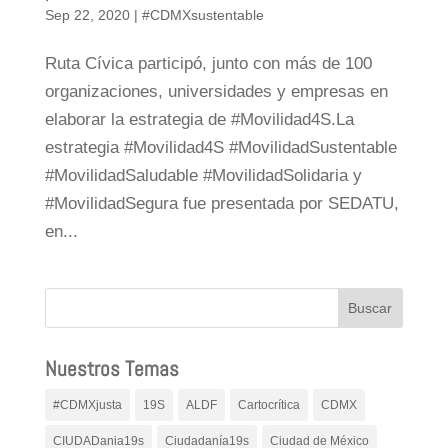
Sep 22, 2020
|
#CDMXsustentable
Ruta Cívica participó, junto con más de 100
organizaciones, universidades y empresas en
elaborar la estrategia de #Movilidad4S.La
estrategia #Movilidad4S #MovilidadSustentable
#MovilidadSaludable #MovilidadSolidaria y
#MovilidadSegura fue presentada por SEDATU,
en...
Nuestros Temas
#CDMXjusta
19S
ALDF
Cartocrítica
CDMX
CIUDADania19s
Ciudadanía19s
Ciudad de México