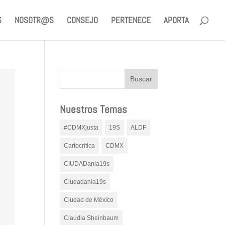
S
NOSOTR@S
CONSEJO
PERTENECE
APORTA
Nuestros Temas
#CDMXjusta
19S
ALDF
Cartocrítica
CDMX
CIUDADania19s
Ciudadanía19s
Ciudad de México
Claudia Sheinbaum