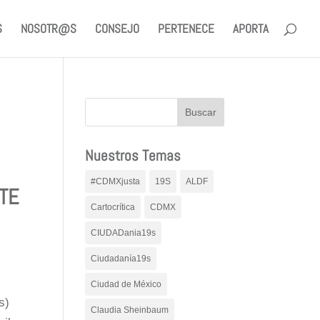
S
NOSOTR@S
CONSEJO
PERTENECE
APORTA
Nuestros Temas
#CDMXjusta
19S
ALDF
TE
Cartocrítica
CDMX
CIUDADania19s
Ciudadanía19s
Ciudad de México
s)
Claudia Sheinbaum