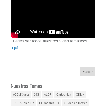
Puedes ver todos nuestros video temáticos
aquí
.
Nuestros Temas
#CDMXjusta
19S
ALDF
Cartocrítica
CDMX
CIUDADania19s
Ciudadanía19s
Ciudad de México