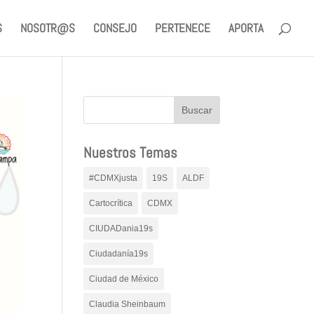
S
NOSOTR@S
CONSEJO
PERTENECE
APORTA
Nuestros Temas
#CDMXjusta
19S
ALDF
Cartocrítica
CDMX
CIUDADania19s
Ciudadanía19s
Ciudad de México
Claudia Sheinbaum