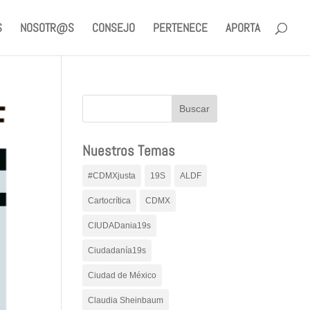
S
NOSOTR@S
CONSEJO
PERTENECE
APORTA
Nuestros Temas
#CDMXjusta
19S
ALDF
Cartocrítica
CDMX
CIUDADania19s
Ciudadanía19s
Ciudad de México
Claudia Sheinbaum