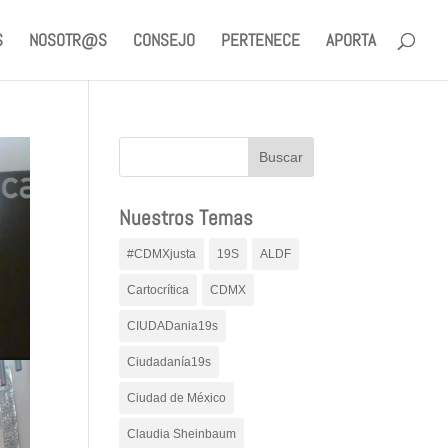
S
NOSOTR@S
CONSEJO
PERTENECE
APORTA
Nuestros Temas
#CDMXjusta
19S
ALDF
Cartocrítica
CDMX
CIUDADania19s
Ciudadanía19s
Ciudad de México
Claudia Sheinbaum