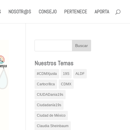
S
NOSOTR@S
CONSEJO
PERTENECE
APORTA
Nuestros Temas
#CDMXjusta
19S
ALDF
Cartocrítica
CDMX
CIUDADania19s
Ciudadanía19s
Ciudad de México
Claudia Sheinbaum