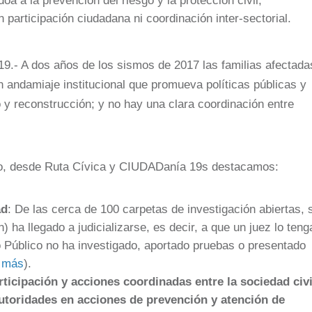
a a la prevención del riesgo y la protección civil;
participación ciudadana ni coordinación inter-sectorial.
9.- A dos años de los sismos de 2017 las familias afectada
 andamiaje institucional que promueva políticas públicas y
 y reconstrucción; y no hay una clara coordinación entre
o, desde Ruta Cívica y CIUDADanía 19s destacamos:
ad
: De las cerca de 100 carpetas de investigación abiertas, 
 ha llegado a judicializarse, es decir, a que un juez lo teng
o Público no ha investigado, aportado pruebas o presentado
r más
).
rticipación y acciones coordinadas entre la sociedad civi
 autoridades en acciones de prevención y atención de