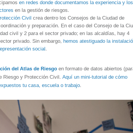
icipamos
en redes donde documentamos la experiencia y lo
ectores
en la gestión de riesgos.
rotección Civil
crea dentro los Consejos de la Ciudad de
coordinación y preparación. En el caso del Consejo de la Ci
ad civil y 2 para el sector privado; en las alcaldías, hay 4
 sector privado. Sin embargo,
hemos atestiguado la instalaci
representación social
.
ción del Atlas de Riesgo
en formato de datos abiertos (par
e Riesgo y Protección Civil.
Aquí un mini-tutorial de cómo
 expuestos tu casa, escuela o trabajo
.