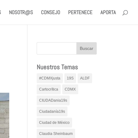
S
NOSOTR@S
CONSEJO
PERTENECE
APORTA
Nuestros Temas
#CDMXjusta
19S
ALDF
Cartocrítica
CDMX
CIUDADania19s
Ciudadanía19s
Ciudad de México
Claudia Sheinbaum