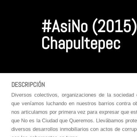
#AsiNo (2015) 
Chapultepec
DESCRIPCIÓN
Diversos colectivos, organizaciones de la sociedad 
que veníamos luchando en nuestros barrios contra ob
nos articulamos por primera vez para expresar que est
que No es la Ciudad que Queremos. Llevábamos prote
diversos desarrollos inmobiliarios con actos de corru