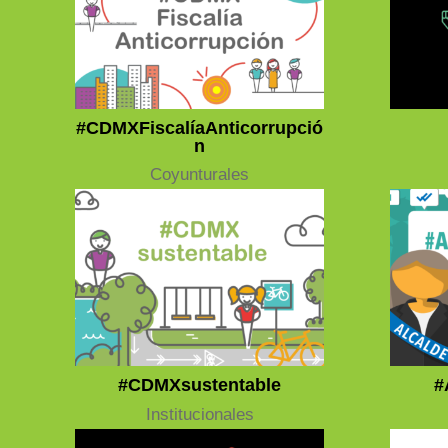
#CDMXFiscalíaAnticorrupció
n
Coyunturales
#CDMXsustentable
#
Institucionales