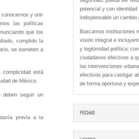
seguridad, pueda ser feliz
potencial y con identidad 
 conocernos y unir
indispensable un cambio p
mos las políticas
Buscamos instituciones m
enunciando que los
visión integral e incluyen
diado, cumplido la
y legitimidad política; co
rario, se someten a
ciudadanos efectivos a q
las intervenciones urba
 complicidad está
efectivos para castigar a
iudad de México.
de forma oportuna y expe
o deben seguir un
FECHAS
danía previa a la