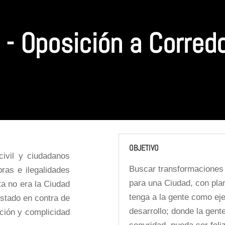
- Oposición a Corredo
OBJETIVO
civil y ciudadanos
Buscar transformaciones 
ras e ilegalidades
para una Ciudad
, con pla
a no era la Ciudad
tenga a la gente como eje
stado en contra de
desarrollo; donde la gent
pción y complicidad