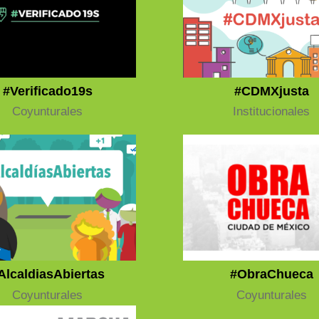
#Verificado19s
#CDMXjusta
Coyunturales
Institucionales
AlcaldiasAbiertas
#ObraChueca
Coyunturales
Coyunturales