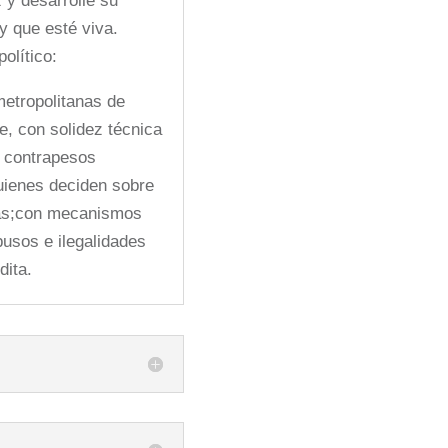
 y desarrolle su
y que esté viva.
olítico:
etropolitanas de
te, con solidez técnica
n contrapesos
uienes deciden sobre
nas;con mecanismos
busos e ilegalidades
dita.