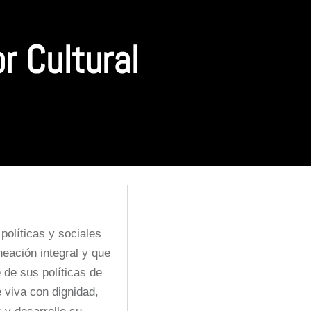
r Cultural
políticas y sociales
neación integral y que
 de sus políticas de
e viva con dignidad,