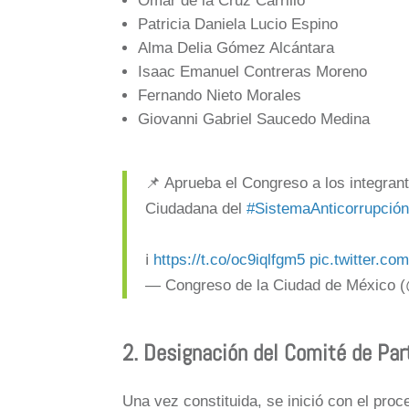
Omar de la Cruz Carrillo
Patricia Daniela Lucio Espino
Alma Delia Gómez Alcántara
Isaac Emanuel Contreras Moreno
Fernando Nieto Morales
Giovanni Gabriel Saucedo Medina
📌 Aprueba el Congreso a los integran
Ciudadana del
#SistemaAnticorrupci
ℹ️
https://t.co/oc9iqlfgm5
pic.twitter.
— Congreso de la Ciudad de Méxic
2. Designación del Comité de Par
Una vez constituida, se inició con el proce