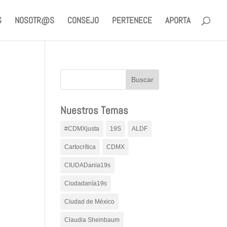
S
NOSOTR@S
CONSEJO
PERTENECE
APORTA
N
Nuestros Temas
#CDMXjusta
19S
ALDF
Cartocrítica
CDMX
CIUDADania19s
Ciudadanía19s
Ciudad de México
Claudia Sheinbaum